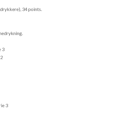
edrykkere), 34 points.
, nedrykning.
e 3
 2
rie 3