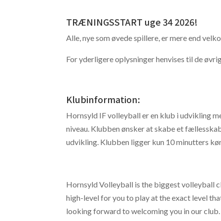
TRÆNINGSSTART uge 34 2026!
Alle, nye som øvede spillere, er mere end velk
For yderligere oplysninger henvises til de øv
Klubinformation:
Hornsyld IF volleyball er en klub i udvikling me
niveau. Klubben ønsker at skabe et fællesskab 
udvikling. Klubben ligger kun 10 minutters kør
Hornsyld Volleyball is the biggest volleyball 
high-level for you to play at the exact level th
looking forward to welcoming you in our club.