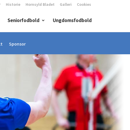
r
Historie
Hornsyld Bladet
Galleri
Cookies
Seniorfodbold
Ungdomsfodbold
kt
Sponsor