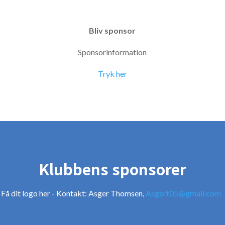
Bliv sponsor
Sponsorinformation
Tryk her
Klubbens sponsorer
Få dit logo her - Kontakt: Asger Thomsen,
Asgert05@gmail.com