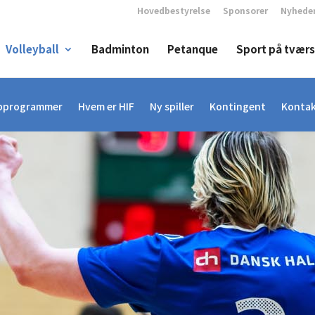
Hovedbestyrelse
Sponsorer
Nyhede
Volleyball
Badminton
Petanque
Sport på tværs
pprogrammer
Hvem er HIF
Ny spiller
Kontingent
Konta