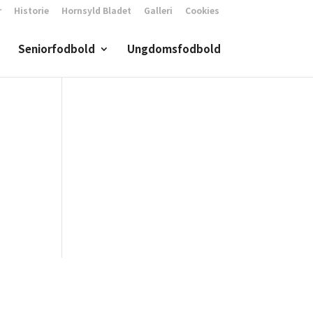
r
Historie
Hornsyld Bladet
Galleri
Cookies
Seniorfodbold
Ungdomsfodbold